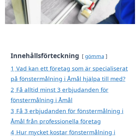
Innehållsförteckning
gömma
1
Vad kan ett företag som är specialiserat
på fönstermålning i Åmål hjälpa till med?
2
Få alltid minst 3 erbjudanden för
fönstermålning i Åmål
3
Få 3 erbjudanden för fönstermålning i
Åmål från professionella företag
4
Hur mycket kostar fönstermålning i