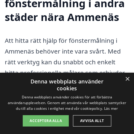
fönstermålning i andra
städer nära Ammenäs
Att hitta rätt hjälp för fönstermålning i
Ammenäs behöver inte vara svårt. Med
rätt verktyg kan du snabbt och enkelt
hitta professionella målare som erbjuder
×
Denna webbplats använder
sina tjänster i ditt närområde. En
cookies
plattform som xn--fnstermlning-pris-
Denna webbplats använder cookies för att förbättra
användarupplevelsen. Genom att använda vår webbplats samtycker
frb03a.se är skapad för att underlätta
du till alla cookies i enlighet med vår cookiepolicy.
Läs mer
denna process genom att, på ett smidigt
ACCEPTERA ALLA
AVVISA ALLT
sätt, låta dig jämföra olika alternativ och