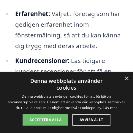
Erfarenhet:
Välj ett företag som har
gedigen erfarenhet inom
fönstermålning, så att du kan känna
dig trygg med deras arbete.
Kundrecensioner:
Läs tidigare
kunders recensioner för att få en
×
Denna webbplats använder
uppfattning om företagets kvalitet
cookies
och kundservice.
Denna webbplats använder cookies för att förbättra
användarupplevelsen. Genom att använda vår webbplats samtycker
Prisförslag:
Begär offert från flera
du till alla cookies i enlighet med vår cookiepolicy.
Läs mer
företag för att jämföra priser och
ACCEPTERA ALLA
AVVISA ALLT
tjänster. Detta kan hjälpa dig att hitta