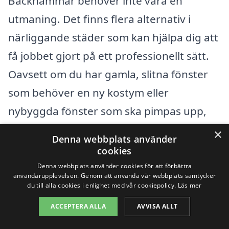
Bäckhammar behöver inte vara en
utmaning. Det finns flera alternativ i
närliggande städer som kan hjälpa dig att
få jobbet gjort på ett professionellt sätt.
Oavsett om du har gamla, slitna fönster
som behöver en ny kostym eller
nybyggda fönster som ska pimpas upp,
finns det experter i området som kan
×
Denna webbplats använder
assistera. Här är några av de städer där
cookies
du kan söka efter kvalificerade
Denna webbplats använder cookies för att förbättra
användarupplevelsen. Genom att använda vår webbplats samtycker
fönstermålningsföretag:
du till alla cookies i enlighet med vår cookiepolicy.
Läs mer
ACCEPTERA ALLA
AVVISA ALLT
Kristinehamn