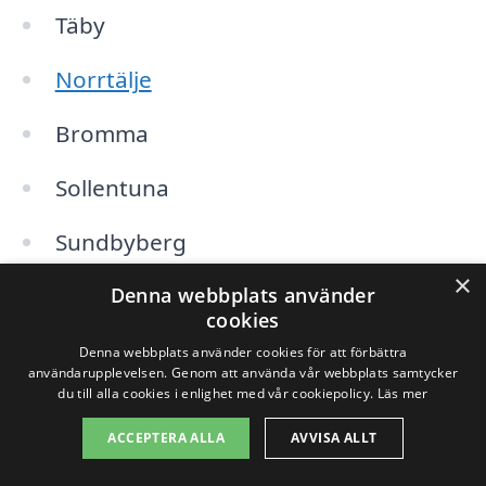
Täby
Norrtälje
Bromma
Sollentuna
Sundbyberg
×
Danderyd
Denna webbplats använder
cookies
Nacka
Denna webbplats använder cookies för att förbättra
användarupplevelsen. Genom att använda vår webbplats samtycker
du till alla cookies i enlighet med vår cookiepolicy.
Läs mer
Järfälla
ACCEPTERA ALLA
AVVISA ALLT
Genom att kontakta målare i dessa städer