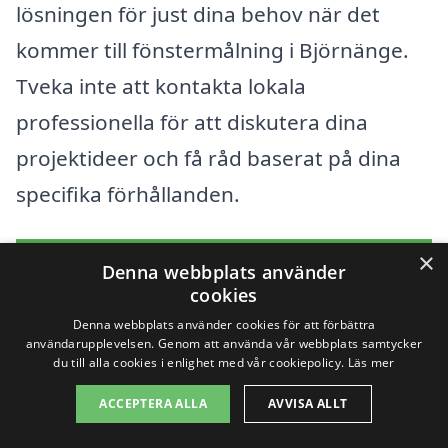
lösningen för just dina behov när det
kommer till fönstermålning i Björnänge.
Tveka inte att kontakta lokala
professionella för att diskutera dina
projektideer och få råd baserat på dina
specifika förhållanden.
×
Få 3 erbjudanden, gratis och utan
Denna webbplats använder
cookies
förpliktelser
Denna webbplats använder cookies för att förbättra
användarupplevelsen. Genom att använda vår webbplats samtycker
du till alla cookies i enlighet med vår cookiepolicy.
Läs mer
Sök efter en
ACCEPTERA ALLA
AVVISA ALLT