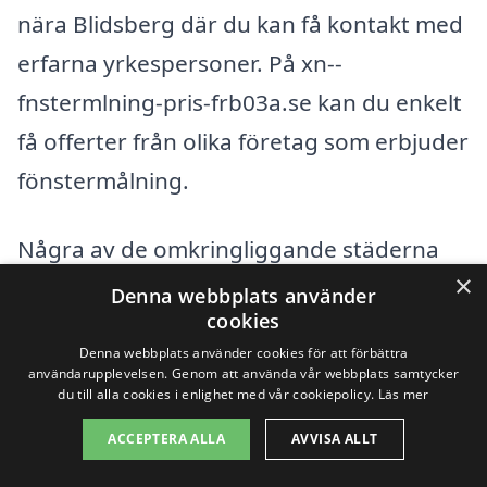
nära Blidsberg där du kan få kontakt med
erfarna yrkespersoner. På xn--
fnstermlning-pris-frb03a.se kan du enkelt
få offerter från olika företag som erbjuder
fönstermålning.
Några av de omkringliggande städerna
×
som kan vara värda att överväga
Denna webbplats använder
cookies
inkluderar:
Denna webbplats använder cookies för att förbättra
användarupplevelsen. Genom att använda vår webbplats samtycker
Ulricehamn
du till alla cookies i enlighet med vår cookiepolicy.
Läs mer
ACCEPTERA ALLA
AVVISA ALLT
Hjo