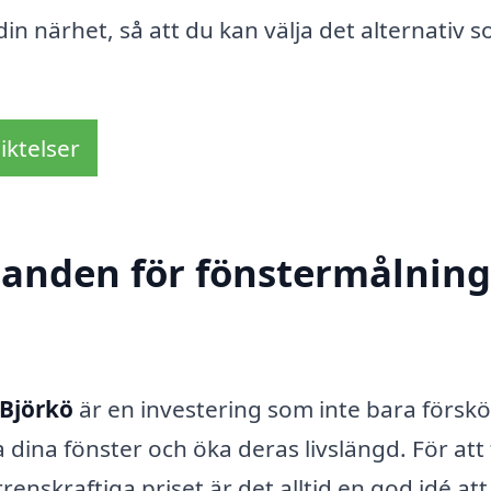
n närhet, så att du kan välja det alternativ 
iktelser
danden för fönstermålning
-Björkö
är en investering som inte bara försk
a dina fönster och öka deras livslängd. För att 
enskraftiga priset är det alltid en god idé att