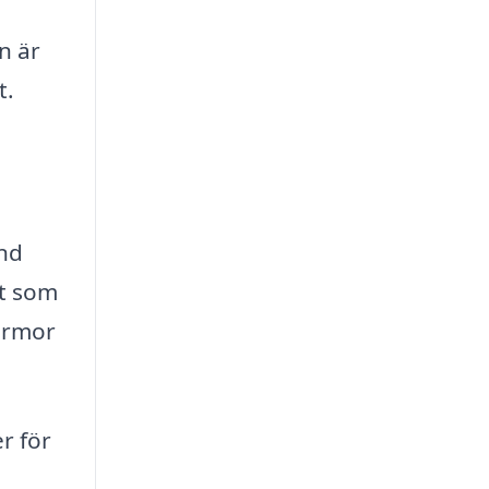
n är
t.
nd
et som
firmor
er för