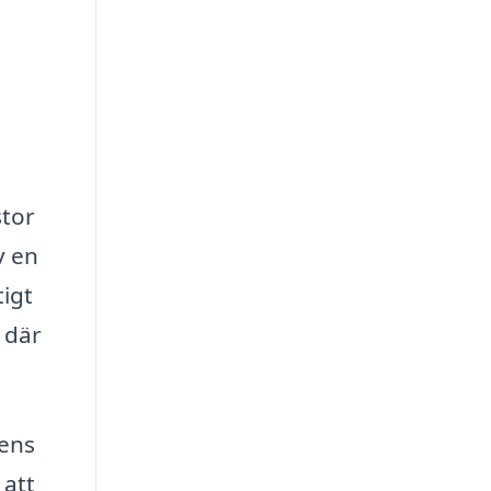
stor
v en
igt
 där
jens
 att