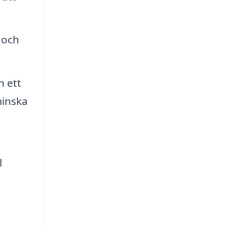
 och
n ett
minska
l