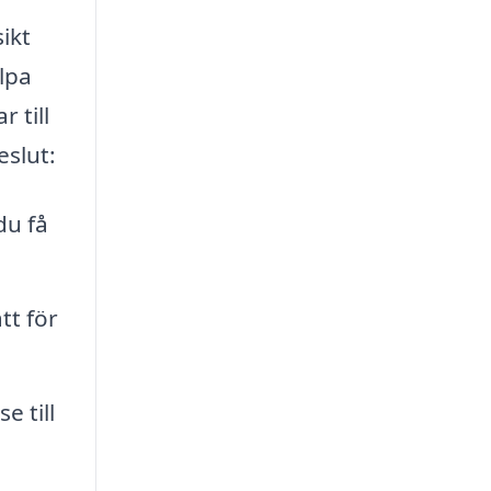
ikt
lpa
 till
eslut:
du få
tt för
 till