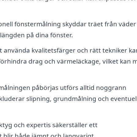
onell fönstermålning skyddar träet från väder
slängden på dina fönster.
använda kvalitetsfärger och rätt tekniker ka
 förhindra drag och värmeläckage, vilket kan 
ålningen påbörjas utförs alltid noggrann
kluderar slipning, grundmålning och eventuel
tyg och expertis säkerställer ett
 blir både jämnt och langvarigt.