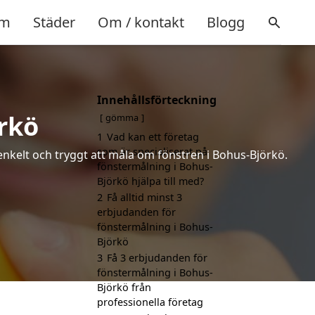
m
Städer
Om / kontakt
Blogg
Innehållsförteckning
rkö
gömma
1
Vad kan ett företag
som är specialiserat på
 enkelt och tryggt att måla om fönstren i Bohus-Björkö.
fönstermålning i Bohus-
Björkö hjälpa till med?
2
Få alltid minst 3
erbjudanden för
fönstermålning i Bohus-
Björkö
3
Få 3 erbjudanden för
fönstermålning i Bohus-
Björkö från
professionella företag