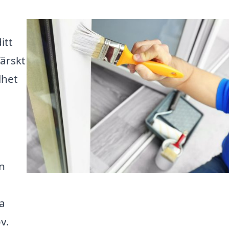
itt
ärskt
lhet
n
ta
v.