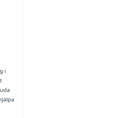
g i
t
juda
hjälpa