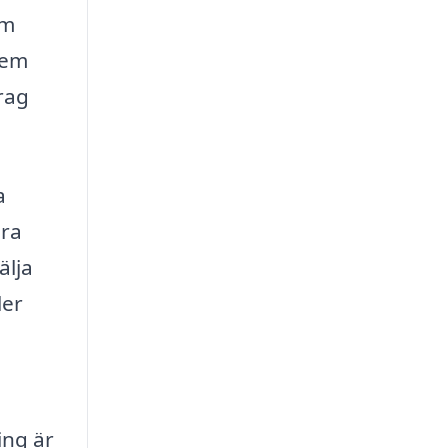
em
hem
rag
a
era
älja
ler
ing är