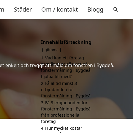
m
Städer
Om / kontakt
Blogg
Innehållsförteckning
å
gömma
1
Vad kan ett företag
som är specialiserat på
det enkelt och tryggt att måla om fönstren i Bygdeå.
fönstermålning i Bygdeå
hjälpa till med?
2
Få alltid minst 3
erbjudanden för
fönstermålning i Bygdeå
3
Få 3 erbjudanden för
fönstermålning i Bygdeå
från professionella
företag
4
Hur mycket kostar