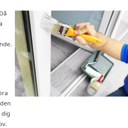
 Då
a
ende.
m
öra
nden
 dig
ov.