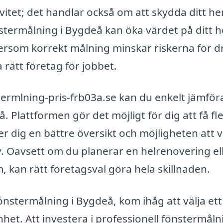
ivitet; det handlar också om att skydda ditt h
nstermålning i Bygdeå kan öka värdet på ditt 
ftersom korrekt målning minskar riskerna för d
a rätt företag för jobbet.
ermlning-pris-frb03a.se kan du enkelt jämför
å. Plattformen gör det möjligt för dig att få fl
r dig en bättre översikt och möjligheten att v
ov. Oavsett om du planerar en helrenovering el
m, kan rätt företagsval göra hela skillnaden.
önstermålning i Bygdeå, kom ihåg att välja ett
nhet. Att investera i professionell fönstermåln