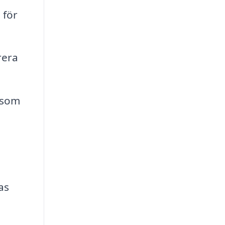
 för
rera
 som
as