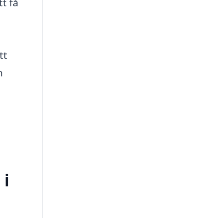
t få
tt
n
 i