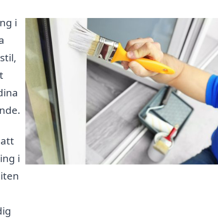
ng i
a
til,
t
dina
ende.
 att
ing i
iten
dig