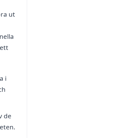
bra ut
nella
ett
a i
ch
v de
teten.