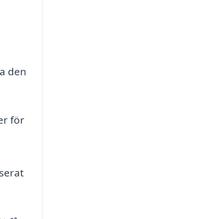
ka den
er för
serat