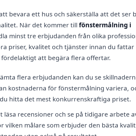
att bevara ett hus och säkerställa att det ser 
alitet. När det kommer till
fönstermålning i
andla minst tre erbjudanden från olika professio
a priser, kvalitet och tjänster innan du fattar 
r fördelaktigt att begära flera offertar.
mta flera erbjudanden kan du se skillnadern
an kostnaderna för fönstermålning variera, o
u hitta det mest konkurrenskraftiga priset.
läsa recensioner och se på tidigare arbete a
ör vilken målare som erbjuder den bästa kvali
kostnaden utan också på resultatet.