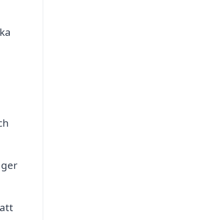
ika
ch
 ger
att