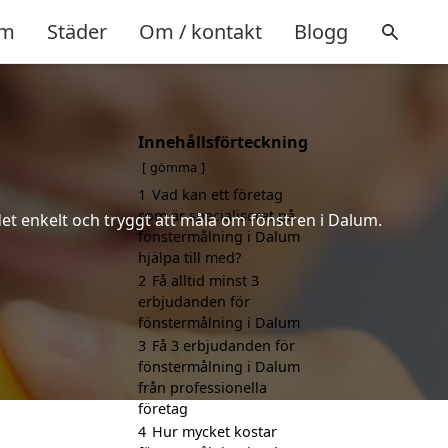
m
Städer
Om / kontakt
Blogg
Innehållsförteckning
gömma
1
Vad kan ett företag
som är specialiserat på
det enkelt och tryggt att måla om fönstren i Dalum.
fönstermålning i Dalum
hjälpa till med?
2
Få alltid minst 3
erbjudanden för
fönstermålning i Dalum
3
Få 3 erbjudanden för
fönstermålning i Dalum
från professionella
företag
4
Hur mycket kostar