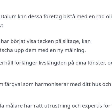
 Dalum kan dessa företag bistå med en rad ol
v:
ar börjat visa tecken på slitage, kan
 fräscha upp dem med en ny målning.
håll förlänger livslängden på dina fönster, o
m färgval som harmoniserar med ditt hus och
a målare har rätt utrustning och expertis för 