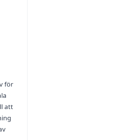
v för
åla
l att
ning
av