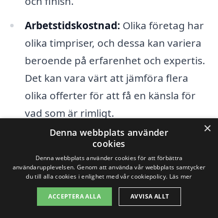
och finish.
Arbetstidskostnad:
Olika företag har
olika timpriser, och dessa kan variera
beroende på erfarenhet och expertis.
Det kan vara värt att jämföra flera
olika offerter för att få en känsla för
vad som är rimligt.
×
Denna webbplats använder
När du letar efter företag för
cookies
Denna webbplats använder cookies för att förbättra
fönstermålning i Danmark, är det bra att
användarupplevelsen. Genom att använda vår webbplats samtycker
få flera offerter och fråga om detaljerad
du till alla cookies i enlighet med vår cookiepolicy.
Läs mer
information kring vad som ingår i priset.
ACCEPTERA ALLA
AVVISA ALLT
Var noga med att kontrollera referenser