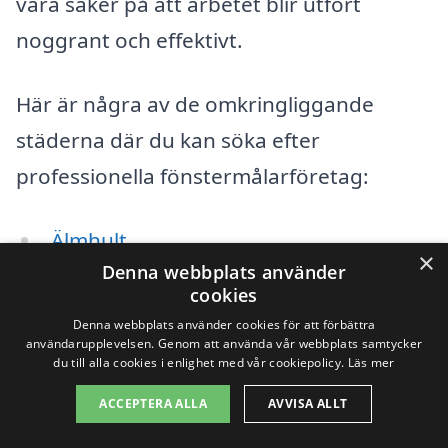
vara säker på att arbetet blir utfört
noggrant och effektivt.
Här är några av de omkringliggande
städerna där du kan söka efter
professionella fönstermålarföretag:
Älmhult
×
Denna webbplats använder
Ljungby
cookies
Denna webbplats använder cookies för att förbättra
Växjö
användarupplevelsen. Genom att använda vår webbplats samtycker
du till alla cookies i enlighet med vår cookiepolicy.
Läs mer
Korsberga
ACCEPTERA ALLA
AVVISA ALLT
Bjärnum