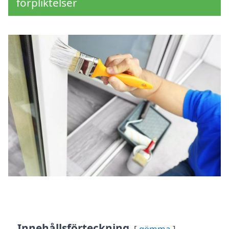
förpliktelser
Innehållsförteckning
gömma