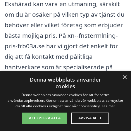
Ekshärad kan vara en utmaning, särskilt
om du är osäker på vilken typ av tjänst du
behöver eller vilket företag som erbjuder
bästa möjliga pris. På xn--fnstermlning-
pris-frb03a.se har vi gjort det enkelt för
dig att få kontakt med pålitliga
hantverkare som är specialiserade på
×
fönstermålning. Du kan enkelt jämföra
Denna webbplats använder
cookies
priser och kvalitet, så att du kan träffa ett
Denna webbplats använder cookies för att förbättra
informerat val.
användarupplevelsen. Genom att använda vår webbplats samtycker
du till alla cookies i enlighet med vår cookiepolicy.
Läs mer
Förutom att söka inombyrn kan det vara
ACCEPTERA ALLA
AVVISA ALLT
bra att tänka på företag i närliggande