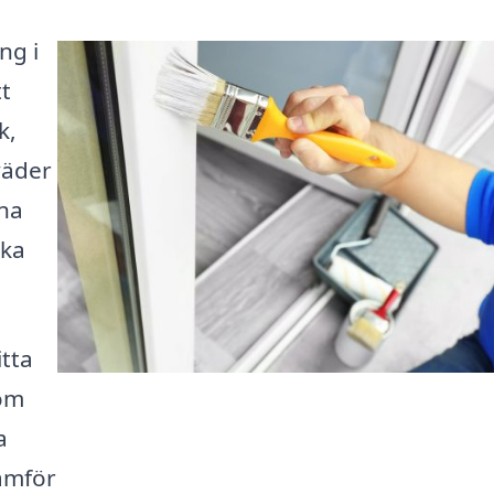
ng i
tt
k,
väder
ina
öka
itta
som
a
jämför