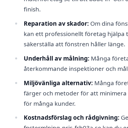
finish.
Reparation av skador:
Om dina fönst
kan ett professionellt företag hjälpa 
säkerställa att fönstren håller länge.
Underhåll av målning:
Många företa
återkommande inspektioner och målning
Miljövänliga alternativ:
Många föret
färger och metoder för att minimera 
för många kunder.
Kostnadsförslag och rådgivning:
Ge
fnstermlning-pris-frb03a.se kan du e