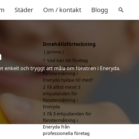
m
Städer
Om / kontakt
Blogg
Innehållsförteckning
a
gömma
1
Vad kan ett företag
som är specialiserat på
et enkelt och tryggt att måla om fönstren i Eneryda.
fönstermålning i
Eneryda hjälpa till med?
2
Få alltid minst 3
erbjudanden för
fönstermålning i
Eneryda
3
Få 3 erbjudanden för
fönstermålning i
Eneryda från
professionella företag