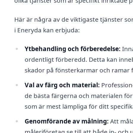
olika tjänster som är specifikt inriktade
Här är några av de viktigaste tjänster s
i Eneryda kan erbjuda:
Ytbehandling och förberedelse:
Inna
ordentligt förberedd. Detta kan inneb
skador på fönsterkarmar och ramar för
Val av färg och material:
Profession
de bästa färgerna och materialen för
som är mest lämpliga för ditt specifi
Genomförande av målning:
Att måla
måleriföretag se till att både in- och