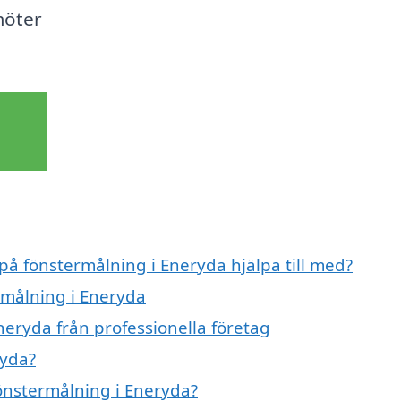
möter
 på fönstermålning i Eneryda hjälpa till med?
rmålning i Eneryda
neryda från professionella företag
ryda?
fönstermålning i Eneryda?