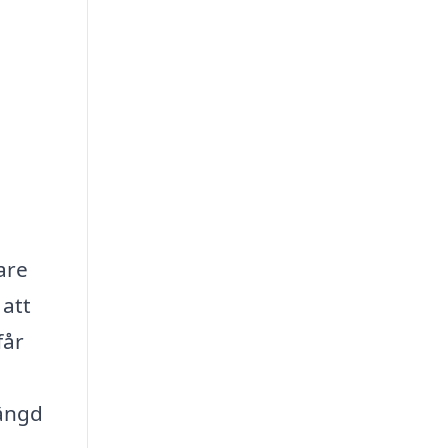
are
 att
får
mängd