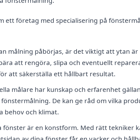
 på fönstermålning.
om ett företag med specialisering på fönsterm
n målning påbörjas, är det viktigt att ytan är
ära att rengöra, slipa och eventuellt reparer
 att säkerställa ett hållbart resultat.
ella målare har kunskap och erfarenhet gälla
 fönstermålning. De kan ge råd om vilka prod
ka behov och klimat.
 fönster är en konstform. Med rätt tekniker k
 utsidan av dina fönster får en vacker och hållb