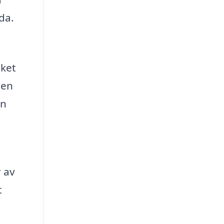
da.
lket
 en
in
r av
t