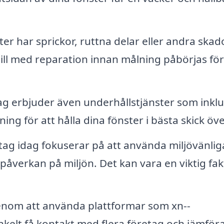
er har sprickor, ruttna delar eller andra skad
till med reparation innan målning påbörjas för
g erbjuder även underhållstjänster som inkl
 för att hålla dina fönster i bästa skick över
ag idag fokuserar på att använda miljövänlig
påverkan på miljön. Det kan vara en viktig fak
nom att använda plattformar som xn--
nkelt få kontakt med flera företag och jämför