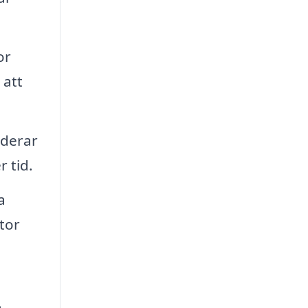
or
 att
uderar
 tid.
a
tor
a