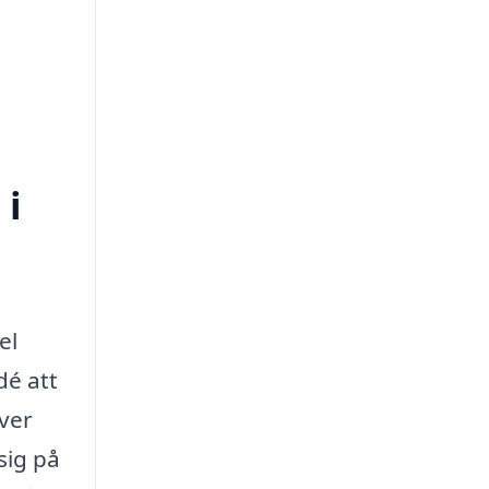
 i
el
dé att
över
sig på