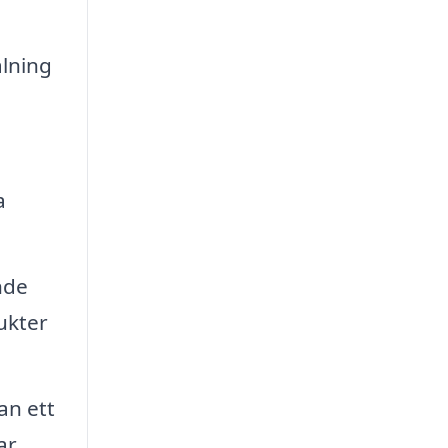
ålning
a
nde
ukter
an ett
ar