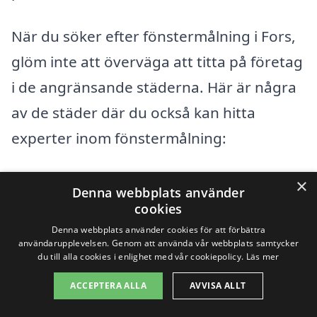
När du söker efter fönstermålning i Fors,
glöm inte att överväga att titta på företag
i de angränsande städerna. Här är några
av de städer där du också kan hitta
experter inom fönstermålning:
Avesta
×
Denna webbplats använder
cookies
Borlänge
Denna webbplats använder cookies för att förbättra
användarupplevelsen. Genom att använda vår webbplats samtycker
Ludvika
du till alla cookies i enlighet med vår cookiepolicy.
Läs mer
Hedemora
ACCEPTERA ALLA
AVVISA ALLT