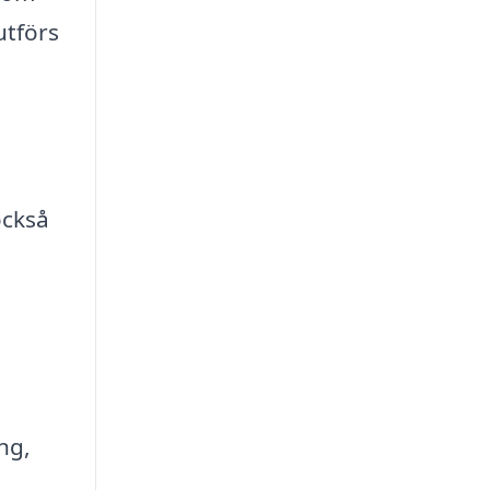
utförs
också
ng,