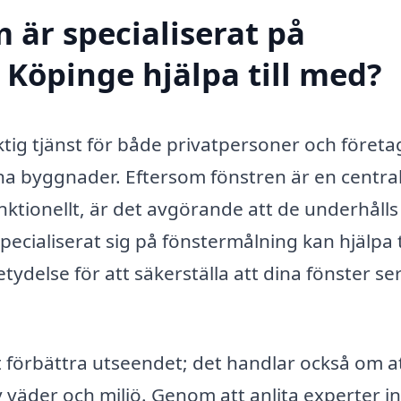
 är specialiserat på
 Köpinge hjälpa till med?
ktig tjänst för både privatpersoner och föret
ina byggnader. Eftersom fönstren är en central
nktionellt, är det avgörande att de underhålls
specialiserat sig på fönstermålning kan hjälpa t
tydelse för att säkerställa att dina fönster se
 förbättra utseendet; det handlar också om a
väder och miljö. Genom att anlita experter 