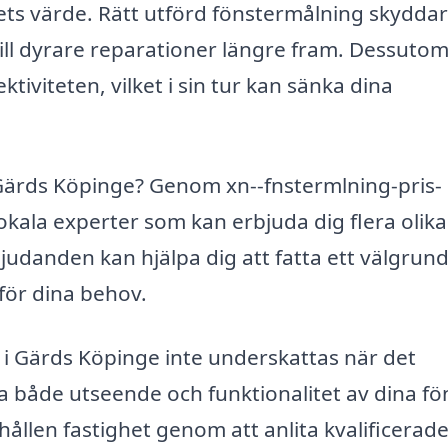
ets värde. Rätt utförd fönstermålning skyddar
 till dyrare reparationer längre fram. Dessuto
ktiviteten, vilket i sin tur kan sänka dina
Gärds Köpinge? Genom xn--fnstermlning-pris-
okala experter som kan erbjuda dig flera olika
rbjudanden kan hjälpa dig att fatta ett välgrun
 för dina behov.
i Gärds Köpinge inte underskattas när det
a både utseende och funktionalitet av dina fö
hållen fastighet genom att anlita kvalificerad