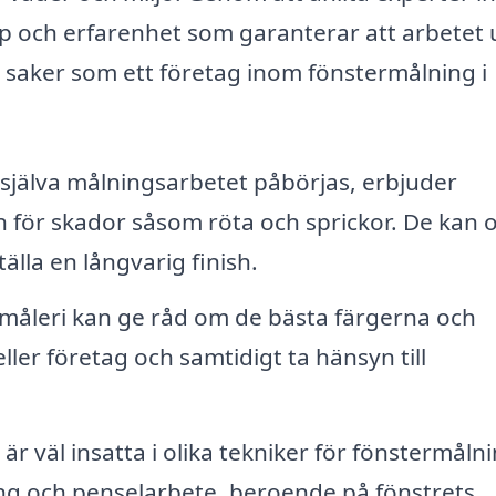
kap och erfarenhet som garanterar att arbetet 
e saker som ett företag inom fönstermålning i
själva målningsarbetet påbörjas, erbjuder
n för skador såsom röta och sprickor. De kan 
älla en långvarig finish.
rmåleri kan ge råd om de bästa färgerna och
ller företag och samtidigt ta hänsyn till
r väl insatta i olika tekniker för fönstermålni
ing och penselarbete, beroende på fönstrets