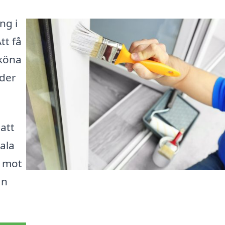
ng i
tt få
sköna
äder
 att
ala
t mot
an