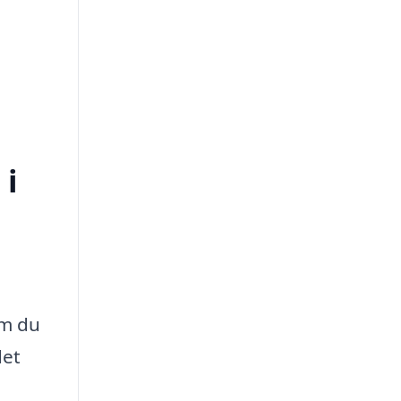
 i
om du
det