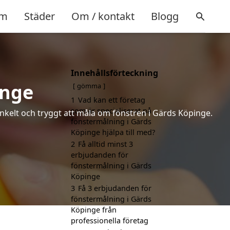
m
Städer
Om / kontakt
Blogg
Innehållsförteckning
inge
gömma
1
Vad kan ett företag
som är specialiserat på
enkelt och tryggt att måla om fönstren i Gärds Köpinge.
fönstermålning i Gärds
Köpinge hjälpa till med?
2
Få alltid minst 3
erbjudanden för
fönstermålning i Gärds
Köpinge
3
Få 3 erbjudanden för
fönstermålning i Gärds
Köpinge från
professionella företag