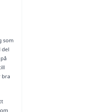
ag som
 del
 på
ill
r bra
tt
inom