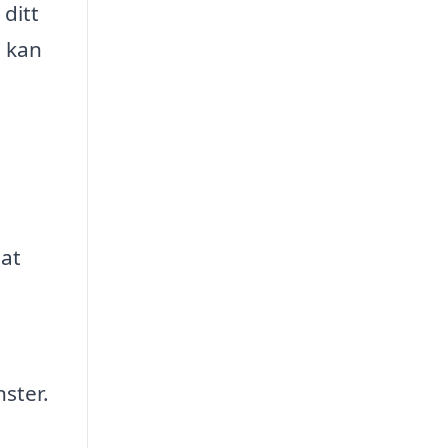
 ditt
m kan
dat
nster.
e