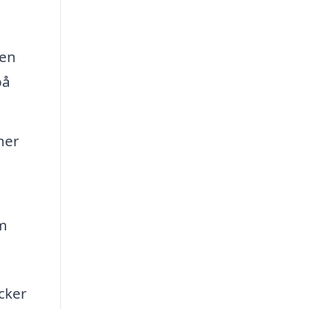
 en
på
ner
m
cker