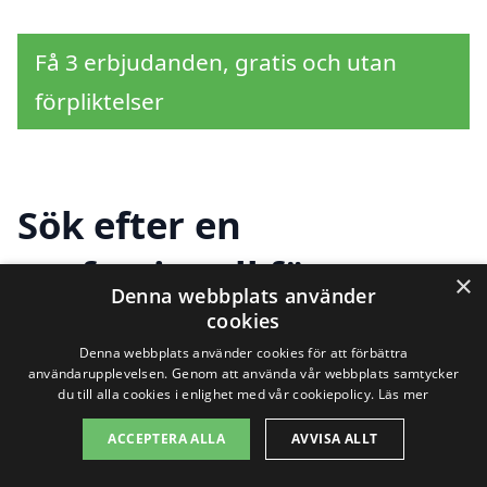
Få 3 erbjudanden, gratis och utan
förpliktelser
Sök efter en
professionell för
×
Denna webbplats använder
fönstermålning i andra
cookies
Denna webbplats använder cookies för att förbättra
städer nära Grevie
användarupplevelsen. Genom att använda vår webbplats samtycker
du till alla cookies i enlighet med vår cookiepolicy.
Läs mer
ACCEPTERA ALLA
AVVISA ALLT
Att hitta hjälp för fönstermålning i Grevie