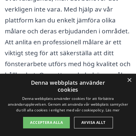
verkligen inte vara. Med hjälp av vår
plattform kan du enkelt jämföra olika
målare och deras erbjudanden i området.
Att anlita en professionell målare är ett
viktigt steg för att säkerställa att ditt
fönsterarbete utförs med hög kvalitet och
hållbarhet. Oavsett om du behöver måla
×
Denna webbplats använder
om gamla fönster eller ge dina nya
cookies
fönster en skyddande lack, finns det
Denna webbplats använder cookies för att förbättra
användarupplevelsen. Genom att använda vår webbplats samtycker
många experter som står redo att hjälpa
du till alla cookies i enlighet med vår cookiepolicy.
Läs mer
dig.
ACCEPTERA ALLA
AVVISA ALLT