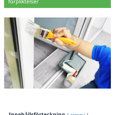
förpliktelser
Innehållsförteckning
gömma