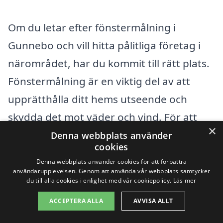
Om du letar efter fönstermålning i
Gunnebo och vill hitta pålitliga företag i
närområdet, har du kommit till rätt plats.
Fönstermålning är en viktig del av att
upprätthålla ditt hems utseende och
skydda det mot väder och vind. För att
×
underlätta din sökning har vi
Denna webbplats använder
cookies
sammanställt information om hur du kan
Denna webbplats använder cookies för att förbättra
få hjälp med fönstermålning inte bara i
användarupplevelsen. Genom att använda vår webbplats samtycker
du till alla cookies i enlighet med vår cookiepolicy.
Läs mer
Gunnebo, men också i flera
ACCEPTERA ALLA
AVVISA ALLT
omkringliggande städer.