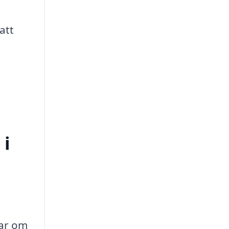
att
 i
lar om