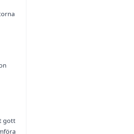
torna
ion
t gott
ämföra