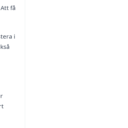
Att få
.
tera i
ckså
r
rt