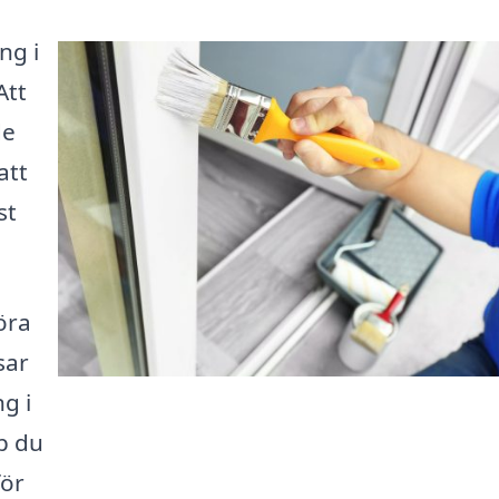
ng i
Att
de
att
st
öra
sar
g i
lp du
för