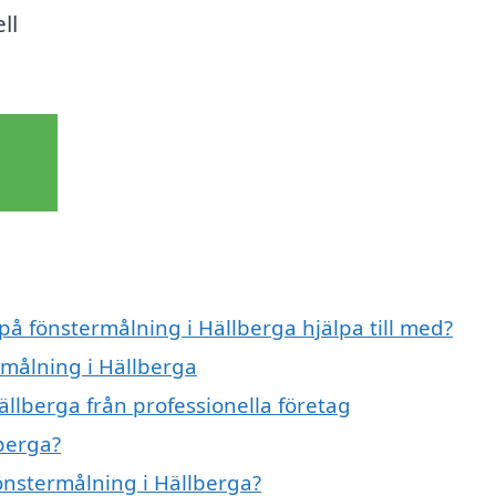
ll
 på fönstermålning i Hällberga hjälpa till med?
rmålning i Hällberga
llberga från professionella företag
berga?
fönstermålning i Hällberga?