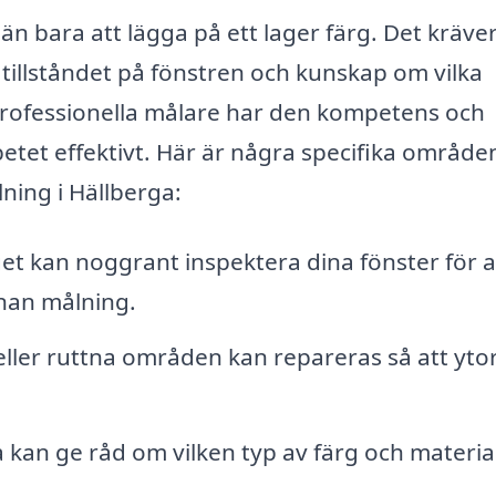
 bara att lägga på ett lager färg. Det kräve
llståndet på fönstren och kunskap om vilka
Professionella målare har den kompetens och
etet effektivt. Här är några specifika område
lning i Hällberga:
t kan noggrant inspektera dina fönster för a
nan målning.
ller ruttna områden kan repareras så att yto
kan ge råd om vilken typ av färg och materia