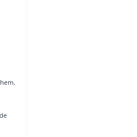
t hem.
åde