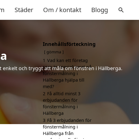
m
Städer
Om / kontakt
Blogg
Innehållsförteckning
ga
gömma
1
Vad kan ett företag
som är specialiserat på
t enkelt och tryggt att måla om fönstren i Hällberga.
fönstermålning i
Hällberga hjälpa till
med?
2
Få alltid minst 3
erbjudanden för
fönstermålning i
Hällberga
3
Få 3 erbjudanden för
fönstermålning i
Hällberga från