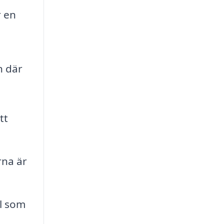
r en
n där
tt
rna är
l som