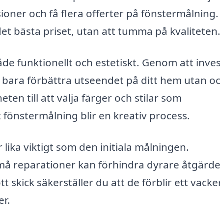
oner och få flera offerter på fönstermålning. 
 det bästa priset, utan att tumma på kvaliteten
åde funktionellt och estetiskt. Genom att inves
e bara förbättra utseendet på ditt hem utan o
n till att välja färger och stilar som
 fönstermålning blir en kreativ process.
 lika viktigt som den initiala målningen.
må reparationer kan förhindra dyrare åtgärde
t skick säkerställer du att de förblir ett vacke
er.