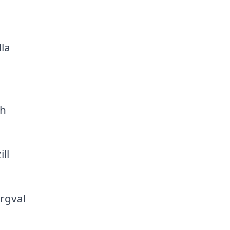
lla
ch
ll
rgval