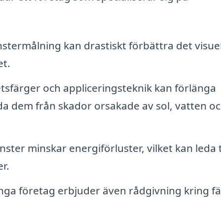
stermålning kan drastiskt förbättra det visue
et.
etsfärger och appliceringsteknik kan förlänga
da dem från skador orsakade av sol, vatten o
ter minskar energiförluster, vilket kan leda ti
r.
ga företag erbjuder även rådgivning kring fä