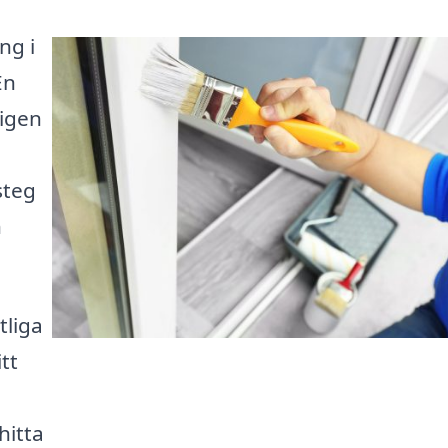
ng i
En
igen
steg
h
tliga
tt
hitta