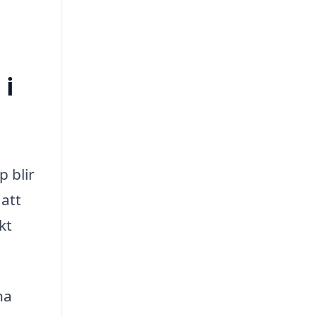
 i
 blir
 att
kt
na