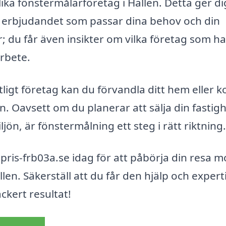
lika fönstermålarföretag i Hallen. Detta ger di
ta erbjudandet som passar dina behov och din
; du får även insikter om vilka företag som ha
arbete.
ligt företag kan du förvandla ditt hem eller k
 Oavsett om du planerar att sälja din fastig
iljön, är fönstermålning ett steg i rätt riktning.
ris-frb03a.se idag för att påbörja din resa m
llen. Säkerställ att du får den hjälp och expert
ckert resultat!