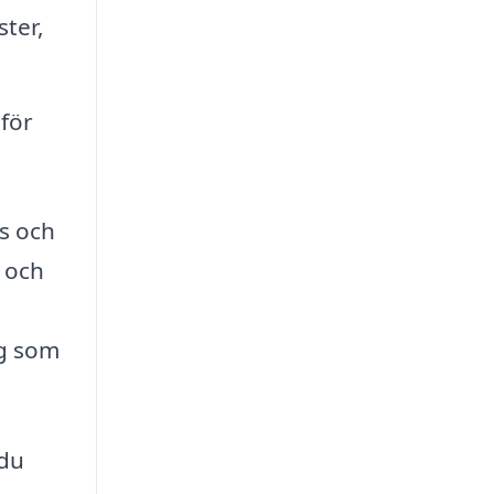
ter,
för
is och
 och
ig som
 du