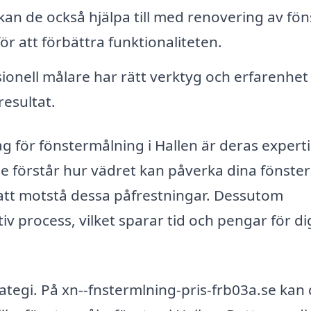
an de också hjälpa till med renovering av föns
för att förbättra funktionaliteten.
ionell målare har rätt verktyg och erfarenhet 
resultat.
ag för fönstermålning i Hallen är deras expert
e förstår hur vädret kan påverka dina fönster
 att motstå dessa påfrestningar. Dessutom
iv process, vilket sparar tid och pengar för d
trategi. På xn--fnstermlning-pris-frb03a.se kan