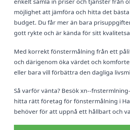
enkelt samla in priser och tjänster från o
möjlighet att jämföra och hitta det bäs
budget. Du får mer än bara prisuppgifter
gott rykte och är kända för sitt kvalitets
Med korrekt fönstermålning från ett pålit
och därigenom öka värdet och komforten.
eller bara vill förbättra den dagliga livsm
Så varför vänta? Besök xn--fnstermlning-p
hitta rätt företag för fönstermålning i Ha
behöver för att uppnå ett hållbart och va