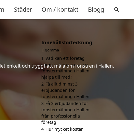
m
Städer
Om / kontakt
Blogg
Innehållsförteckning
gömma
1
Vad kan ett företag
som är specialiserat på
det enkelt och tryggt att måla om fönstren i Hallen.
fönstermålning i Hallen
hjälpa till med?
2
Få alltid minst 3
erbjudanden för
fönstermålning i Hallen
3
Få 3 erbjudanden för
fönstermålning i Hallen
från professionella
företag
4
Hur mycket kostar