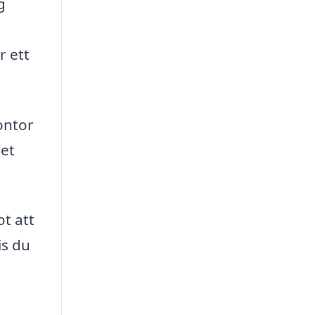
g
r ett
ontor
het
ot att
is du