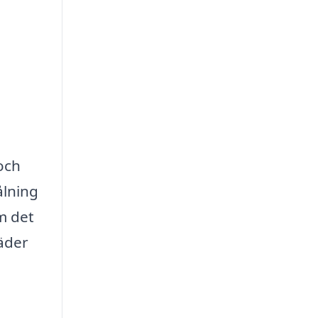
 och
ålning
m det
äder