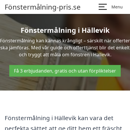
Fönstermålning-pris.se
Menu
Fönstermålning i Hällevik
Fönstermålning kan kännas krångligt – särskilt när offerter
ska jämföras. Med vår guide och offerttjänst blir det enkelt
och tryggt att måla om fönstren i Hällevik.
Få 3 erbjudanden, gratis och utan förpliktelser
Fönstermålning i Hällevik kan vara det
perfekta sättet att ge ditt hem ett fräscht