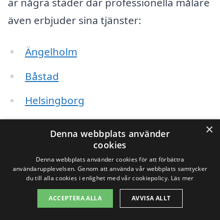
är några städer där professionella målare
även erbjuder sina tjänster:
Ängelholm
Båstad
Helsingborg
Råå
×
Denna webbplats använder
cookies
Ängelholm
Denna webbplats använder cookies för att förbättra
användarupplevelsen. Genom att använda vår webbplats samtycker
Mölle
du till alla cookies i enlighet med vår cookiepolicy.
Läs mer
Sångersjö
ACCEPTERA ALLA
AVVISA ALLT