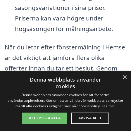
säsongsvariationer i sina priser.
Priserna kan vara högre under
högsäsongen för målningsarbete.
När du letar efter fönstermålning i Hemse
är det viktigt att jämföra flera olika
offerter innan du tar ett beslut. Genom
×
att skicka ut förfrågningar till olika företag
Denna webbplats använder
cookies
kan du se vad som ingår i deras tjänster
Denna webbplats använder cookies för att förbättra
och hur deras priser skiftar. Genom att
användarupplevelsen. Genom att använda vår webbplats samtycker
du till alla cookies i enlighet med vår cookiepolicy.
Läs mer
använda en plattform som xn--
ACCEPTERA ALLA
AVVISA ALLT
fnstermlning-pris-frb03a.se kan du enkelt