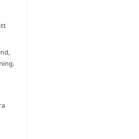
a
tt
ind,
ning.
ra