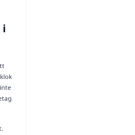
 i
tt
 klok
inte
etag
t.