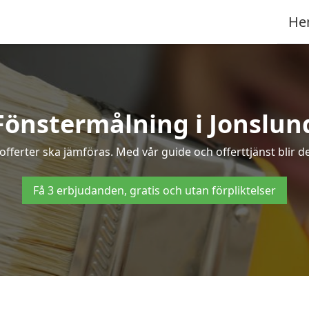
He
Fönstermålning i Jonslun
fferter ska jämföras. Med vår guide och offerttjänst blir d
Få 3 erbjudanden, gratis och utan förpliktelser