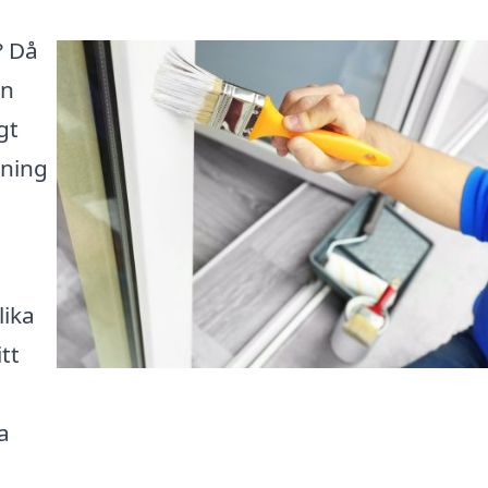
? Då
en
gt
lning
lika
tt
a