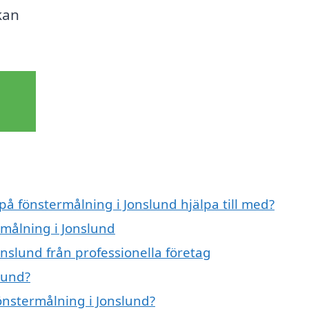
kan
på fönstermålning i Jonslund hjälpa till med?
rmålning i Jonslund
nslund från professionella företag
lund?
fönstermålning i Jonslund?