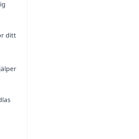
ig
r ditt
jälper
dlas