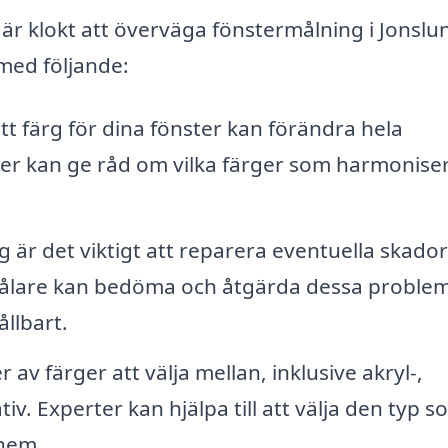
t är klokt att överväga fönstermålning i Jonslu
 med följande:
ätt färg för dina fönster kan förändra hela
ter kan ge råd om vilka färger som harmonise
 är det viktigt att reparera eventuella skado
a målare kan bedöma och åtgärda dessa problem
ållbart.
av färger att välja mellan, inklusive akryl-,
iv. Experter kan hjälpa till att välja den typ s
 hem.