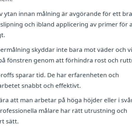
v ytan innan målning är avgörande för ett br
slipning och ibland applicering av primer för a
t.
termålning skyddar inte bara mot väder och v
på fönstren genom att förhindra rost och rutt
proffs sparar tid. De har erfarenheten och
arbetet snabbt och effektivt.
a att man arbetar på höga höjder eller i svå
 Professionella målare har rätt utrustning och
t sätt.