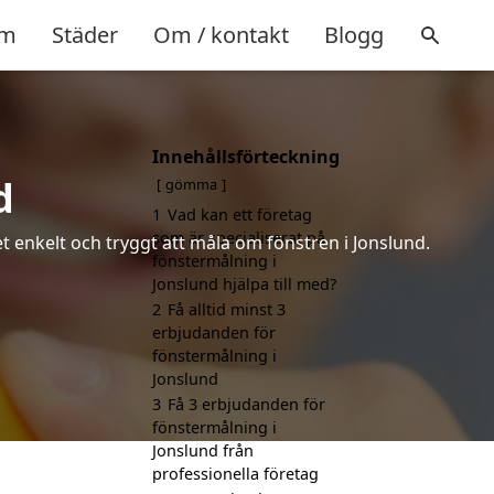
m
Städer
Om / kontakt
Blogg
Innehållsförteckning
d
gömma
1
Vad kan ett företag
som är specialiserat på
et enkelt och tryggt att måla om fönstren i Jonslund.
fönstermålning i
Jonslund hjälpa till med?
2
Få alltid minst 3
erbjudanden för
fönstermålning i
Jonslund
3
Få 3 erbjudanden för
fönstermålning i
Jonslund från
professionella företag