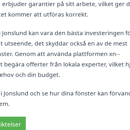
rbjuder garantier på sitt arbete, vilket ger d
tet kommer att utföras korrekt.
 i Jonslund kan vara den bästa investeringen fö
cht utseende, det skyddar också en av de mest
önster. Genom att använda plattformen xn--
 begära offerter från lokala experter, vilket h
 behov och din budget.
 i Jonslund och se hur dina fönster kan förvan
hem.
iktelser