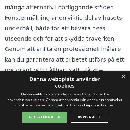
många alternativ i närliggande städer.
Fönstermålning är en viktig del av husets
underhåll, både för att bevara dess
utseende och för att skydda träverken.
Genom att anlita en professionell målare
kan du garantera att arbetet utförs på ett
noggrant och hållbart sätt. På xn--
×
Denna webbplats använder
fnstermlning-pris-frb03a.se kan du enkelt
cookies
få kontakt med lokala specialister.
Denna webbplats använder cookies för att förbättra
användarupplevelsen. Genom att använda vår webbplats samtycker
du till alla cookies i enlighet med vår cookiepolicy.
Läs mer
Om du letar efter företag för
ACCEPTERA ALLA
AVVISA ALLT
fönstermålning i Kärna, kan du överväga