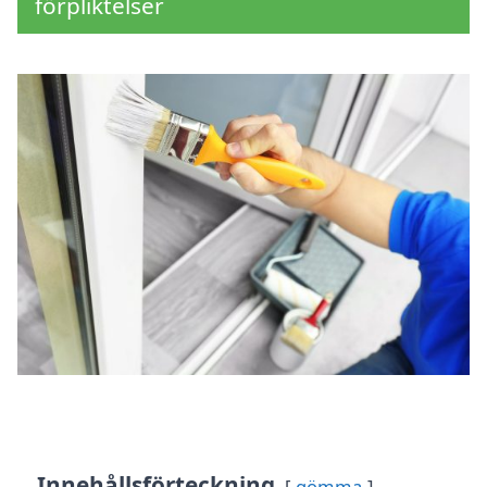
förpliktelser
Innehållsförteckning
gömma