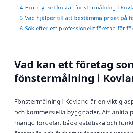
4
Hur mycket kostar fönstermålning i Kov
5
Vad hjälper till att bestämma priset på 
6
Sök efter ett professionellt företag för
Vad kan ett företag som
fönstermålning i Kovla
Fönstermålning i Kovland är en viktig as
och kommersiella byggnader. Att anlita p
mängd fördelar, både estetiska och funkti