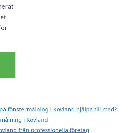
merat
et.
för
 på fönstermålning i Kovland hjälpa till med?
rmålning i Kovland
ovland från professionella företag