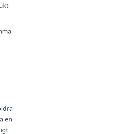
ukt
amma
bidra
la en
igt