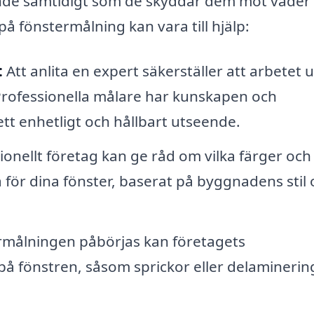
eende samtidigt som de skyddar dem mot väder
på fönstermålning kan vara till hjälp:
:
Att anlita en expert säkerställer att arbetet u
rofessionella målare har kunskapen och
ett enhetligt och hållbart utseende.
ionellt företag kan ge råd om vilka färger och
för dina fönster, baserat på byggnadens stil 
rmålningen påbörjas kan företagets
å fönstren, såsom sprickor eller delaminerin