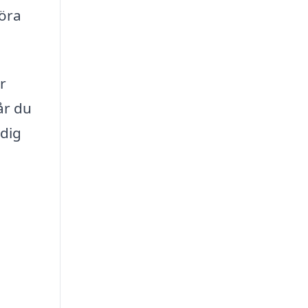
föra
r
år du
 dig