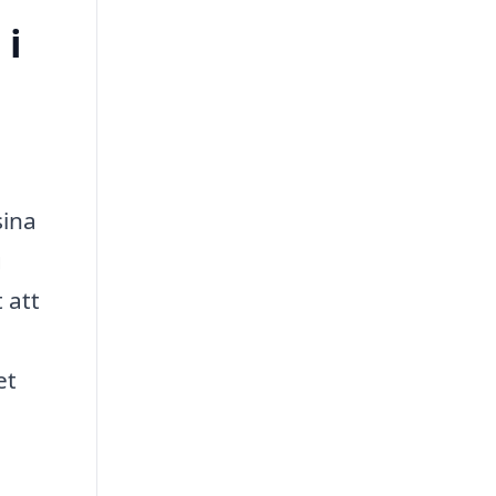
 i
sina
g
 att
et