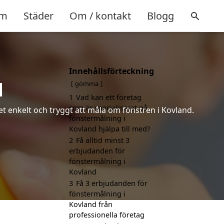
m
Städer
Om / kontakt
Blogg
Innehållsförteckning
d
gömma
1
Vad kan ett företag
som är specialiserat på
et enkelt och tryggt att måla om fönstren i Kovland.
fönstermålning i
Kovland hjälpa till med?
2
Få alltid minst 3
erbjudanden för
fönstermålning i
Kovland
3
Få 3 erbjudanden för
fönstermålning i
Kovland från
professionella företag