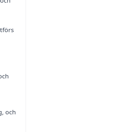
 och
tförs
och
g, och