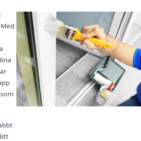
i
. Med
la
dina
rar
 upp
m som
abbt
ditt