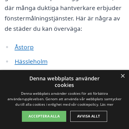
där många duktiga hantverkare erbjuder
fönstermålningstjänster. Här är några av
de städer du kan överväga:
Åstorp
Hässleholm
×
Klippan
Denna webbplats använder
cookies
Perstorp
Denna webbplats använder cookies för att förbättra
användarupplevelsen. Genom att använda vår webbplats samtycker
Båstad
du till alla cookies i enlighet med vår cookiepolicy.
Läs mer
ACCEPTERA ALLA
AVVISA ALLT
Skåne Tranås