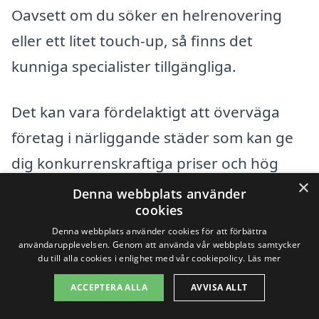
Oavsett om du söker en helrenovering
eller ett litet touch-up, så finns det
kunniga specialister tillgängliga.
Det kan vara fördelaktigt att överväga
företag i närliggande städer som kan ge
dig konkurrenskraftiga priser och hög
×
kvalitet på utfört arbete. Här är några
Denna webbplats använder
cookies
städer du kan titta på för att hitta
Denna webbplats använder cookies för att förbättra
professionella fönstermålare:
användarupplevelsen. Genom att använda vår webbplats samtycker
du till alla cookies i enlighet med vår cookiepolicy.
Läs mer
Vingåker
ACCEPTERA ALLA
AVVISA ALLT