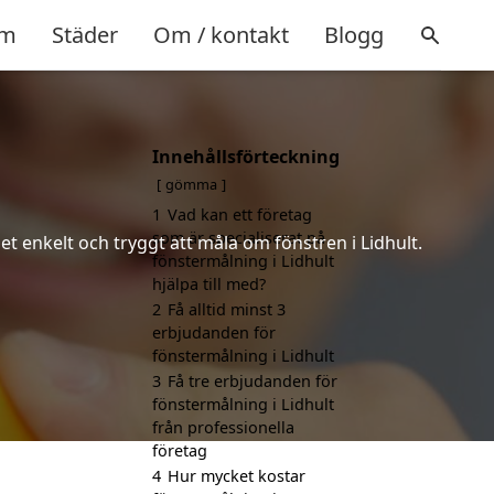
m
Städer
Om / kontakt
Blogg
Innehållsförteckning
gömma
1
Vad kan ett företag
som är specialiserat på
et enkelt och tryggt att måla om fönstren i Lidhult.
fönstermålning i Lidhult
hjälpa till med?
2
Få alltid minst 3
erbjudanden för
fönstermålning i Lidhult
3
Få tre erbjudanden för
fönstermålning i Lidhult
från professionella
företag
4
Hur mycket kostar