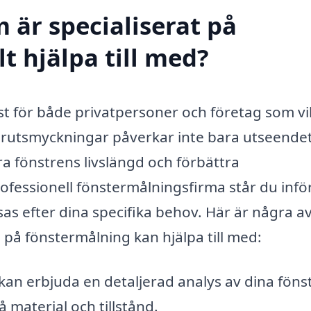
 är specialiserat på
t hjälpa till med?
nst för både privatpersoner och företag som vil
erutsmyckningar påverkar inte bara utseende
ra fönstrens livslängd och förbättra
rofessionell fönstermålningsfirma står du infö
as efter dina specifika behov. Här är några a
 på fönstermålning kan hjälpa till med:
kan erbjuda en detaljerad analys av dina föns
material och tillstånd.