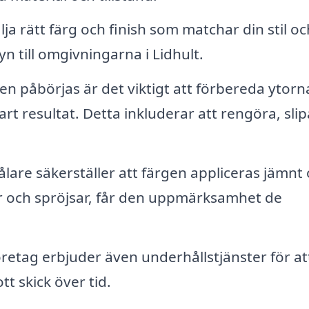
älja rätt färg och finish som matchar din stil oc
n till omgivningarna i Lidhult.
n påbörjas är det viktigt att förbereda ytorn
bart resultat. Detta inkluderar att rengöra, sli
lare säkerställer att färgen appliceras jämnt
ar och spröjsar, får den uppmärksamhet de
etag erbjuder även underhållstjänster för at
ott skick över tid.