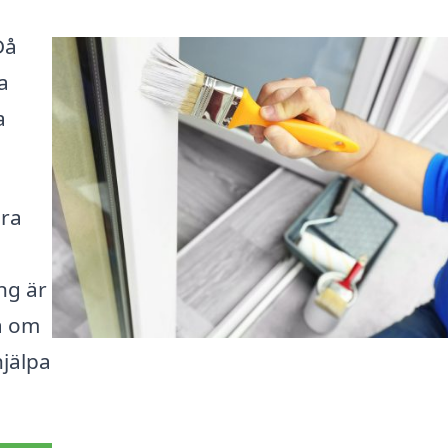
Då
a
a
ära
ng är
å om
hjälpa