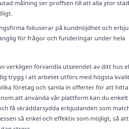
utad målning ser proffsen till att alla ytor stä
ligt.
ngsfirma fokuserar på kundnöjdhet och erbj
gänglig för frågor och funderingar under hela
an verkligen förvandla utseendet av ditt hus el
ig trygg i att arbetet utförs med högsta kvali
ika företag och samla in offerter för att hitta
Genom att använda vår plattform kan du enkelt
r och få skräddarsydda erbjudanden som matc
cessen så enkel och effektiv som möjligt, så at
utan stress.