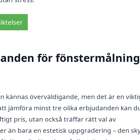
iktelser
danden för fönstermålning
kan kännas överväldigande, men det är en vikti
 att jämföra minst tre olika erbjudanden kan d
tigt pris, utan också träffar rätt val av
mer än bara en estetisk uppgradering – den sk