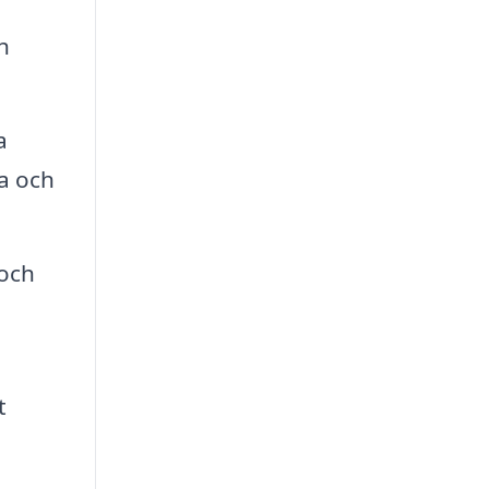
h
a
pa och
 och
t