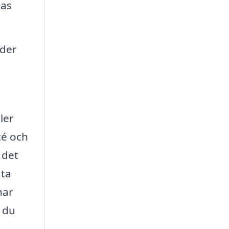
das
uder
ler
té och
 det
 ta
har
t du