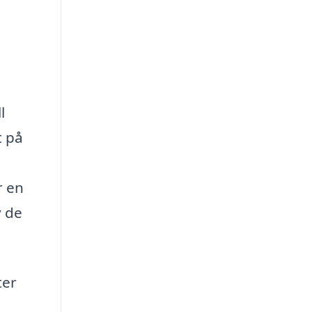
l
t på
r en
v de
ter