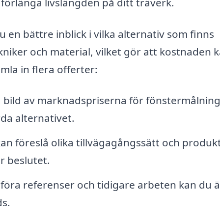
förlänga livslängden på ditt träverk.
en bättre inblick i vilka alternativ som finns
ekniker och material, vilket gör att kostnaden 
la in flera offerter:
g bild av marknadspriserna för fönstermålning
da alternativet.
an föreslå olika tillvägagångssätt och produkt
r beslutet.
öra referenser och tidigare arbeten kan du 
ds.