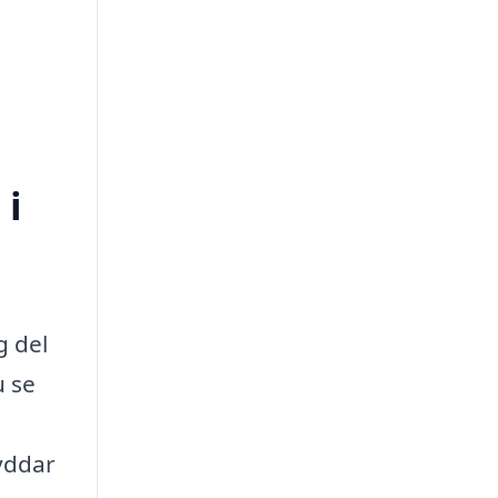
 i
g del
u se
yddar