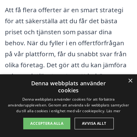
Att få flera offerter är en smart strategi
för att säkerställa att du får det bästa
priset och tjänsten som passar dina
behov. När du fyller i en offertförfrågan
på vår plattform, får du snabbt svar från
olika företag. Det gör att du kan jämföra
priser och tjänster utan att behöva
×
Denna webbplats använder
spendera mycket tid på att söka
cookies
individuellt. Dessutom kan du läsa
Denna webbplats använder cookies för att förbättra
användarupplevelsen. Genom att använda vår webbplats samtycker
omdömen och betyg för att säkerställa att
du till alla cookies i enlighet med vår cookiepolicy.
Läs mer
du väljer ett företag med ett gott rykte.
ACCEPTERA ALLA
AVVISA ALLT