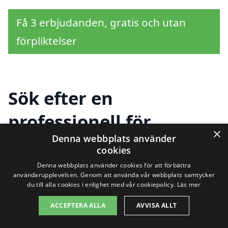
Få 3 erbjudanden, gratis och utan
förpliktelser
Sök efter en
professionell för
×
Denna webbplats använder
fönstermålning i andra
cookies
städer nära Linneryd
Denna webbplats använder cookies för att förbättra
användarupplevelsen. Genom att använda vår webbplats samtycker
du till alla cookies i enlighet med vår cookiepolicy.
Läs mer
ACCEPTERA ALLA
AVVISA ALLT
Att hitta rätt hjälp för
fönstermålning i
Linneryd
behöver inte vara en utmaning.