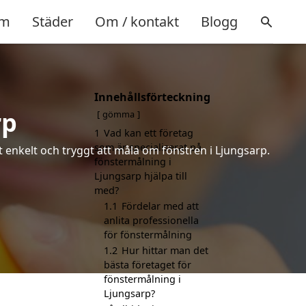
m
Städer
Om / kontakt
Blogg
Innehållsförteckning
rp
gömma
1
Vad kan ett företag
som är specialiserat på
t enkelt och tryggt att måla om fönstren i Ljungsarp.
fönstermålning i
Ljungsarp hjälpa till
med?
1.1
Fördelar med att
anlita professionella
för fönstermålning
1.2
Hur hittar man det
bästa företaget för
fönstermålning i
Ljungsarp?