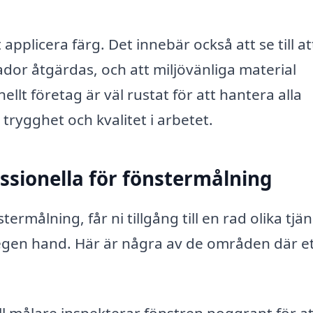
pplicera färg. Det innebär också att se till at
kador åtgärdas, och att miljövänliga material
ellt företag är väl rustat för att hantera alla
 trygghet och kvalitet i arbetet.
essionella för fönstermålning
stermålning, får ni tillgång till en rad olika tjä
egen hand. Här är några av de områden där e
l målare inspekterar fönstren noggrant för at