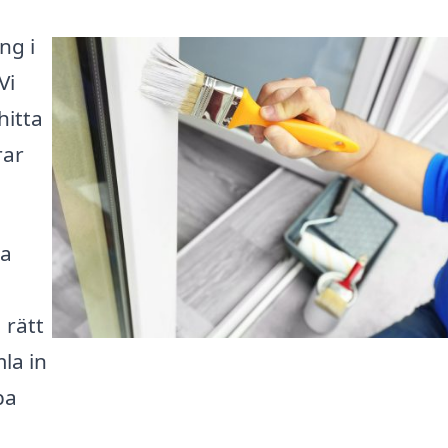
ng i
Vi
hitta
rar
la
a
 rätt
la in
pa