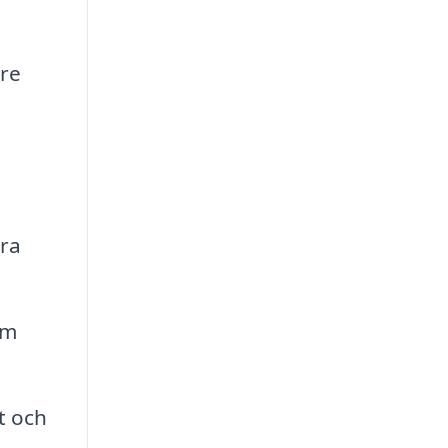
are
era
om
t och