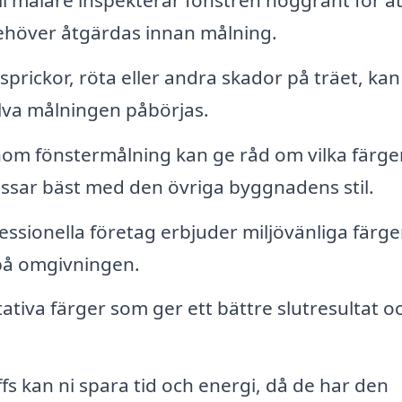
 behöver åtgärdas innan målning.
prickor, röta eller andra skador på träet, kan
lva målningen påbörjas.
nom fönstermålning kan ge råd om vilka färge
assar bäst med den övriga byggnadens stil.
sionella företag erbjuder miljövänliga färge
på omgivningen.
itativa färger som ger ett bättre slutresultat o
fs kan ni spara tid och energi, då de har den