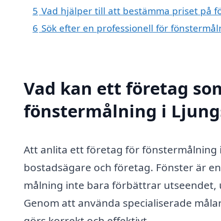
5
Vad hjälper till att bestämma priset på 
6
Sök efter en professionell för fönstermå
Vad kan ett företag som
fönstermålning i Ljung
Att anlita ett företag för fönstermålning
bostadsägare och företag. Fönster är en 
målning inte bara förbättrar utseendet,
Genom att använda specialiserade målare
görs korrekt och effektivt.