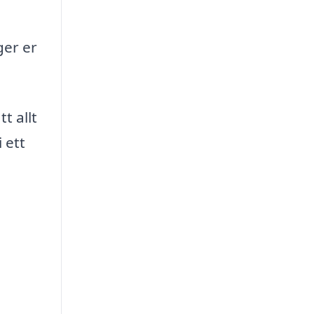
ger er
t allt
 ett