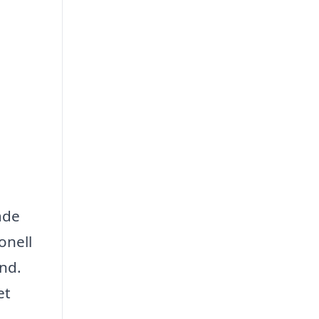
åde
onell
nd.
et