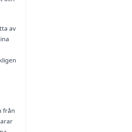
tta av
dina
kligen
n från
parar
ina