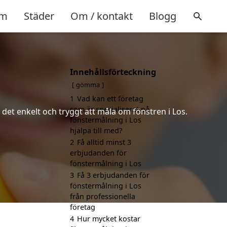
m
Städer
Om / kontakt
Blogg
Innehållsförteckning
gömma
1
Vad kan ett företag
som är specialiserat på
 det enkelt och tryggt att måla om fönstren i Los.
fönstermålning i Los
hjälpa till med?
2
Få alltid minst 3
erbjudanden för
fönstermålning i Los
3
Få 3 erbjudanden för
fönstermålning i Los
från professionella
företag
4
Hur mycket kostar