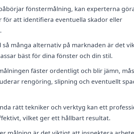
påbörjar fönstermålning, kan experterna gör
ör att identifiera eventuella skador eller
.
så många alternativ på marknaden är det vik
ssar bäst för dina fönster och din stil.
 målningen fäster ordentligt och blir jämn, må
uderar rengöring, slipning och eventuellt spa
a rätt tekniker och verktyg kan ett professi
ktivt, vilket ger ett hållbart resultat.
er målning är det viktigt att inspektera arbet