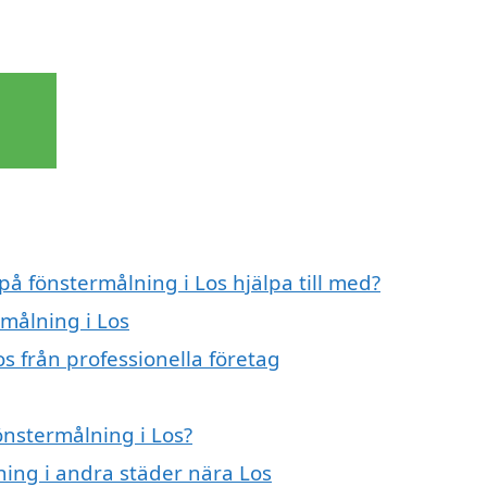
på fönstermålning i Los hjälpa till med?
rmålning i Los
s från professionella företag
önstermålning i Los?
lning i andra städer nära Los