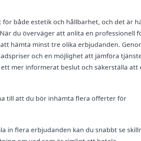
igt för både estetik och hållbarhet, och det är h
När du överväger att anlita en professionell f
gt att hämta minst tre olika erbjudanden. Geno
nadspriser och en möjlighet att jämföra tjänst
a ett mer informerat beslut och säkerställa att 
till att du bör inhämta flera offerter för
 in flera erbjudanden kan du snabbt se skill
tning om vad som är rimligt att betala.