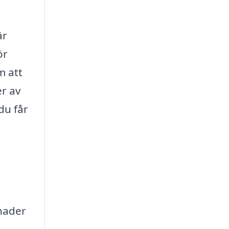
är
ör
m att
er av
du får
nader