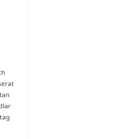
ch
serat
utan
dlar
etag