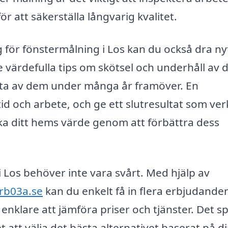
 för att säkerställa långvarig kvalitet.
g för fönstermålning i Los kan du också dra ny
värdefulla tips om skötsel och underhåll av 
juta av dem under många år framöver. En
tid och arbete, och ge ett slutresultat som ver
öka ditt hems värde genom att förbättra dess
 i Los behöver inte vara svårt. Med hjälp av
frb03a.se
kan du enkelt få in flera erbjudande
t enklare att jämföra priser och tjänster. Det s
t att välja det bästa alternativet baserat på d