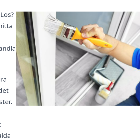
 Los?
hitta
vandla
ära
 det
ster.
t
uida