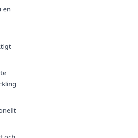
a en
tigt
ste
ckling
onellt
et och