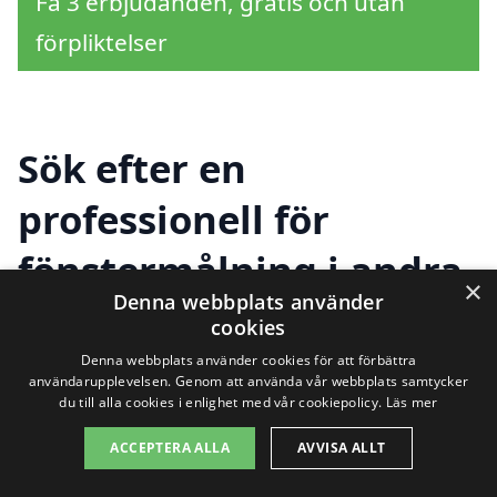
Få 3 erbjudanden, gratis och utan
förpliktelser
Sök efter en
professionell för
fönstermålning i andra
×
Denna webbplats använder
städer nära
cookies
Löwenströmska
Denna webbplats använder cookies för att förbättra
användarupplevelsen. Genom att använda vår webbplats samtycker
du till alla cookies i enlighet med vår cookiepolicy.
Läs mer
lasarettet
ACCEPTERA ALLA
AVVISA ALLT