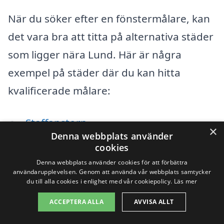
När du söker efter en fönstermålare, kan
det vara bra att titta på alternativa städer
som ligger nära Lund. Här är några
exempel på städer där du kan hitta
kvalificerade målare:
Staffanstorp
×
Denna webbplats använder
Brunnsbosjö
cookies
Denna webbplats använder cookies för att förbättra
Dalby
användarupplevelsen. Genom att använda vår webbplats samtycker
du till alla cookies i enlighet med vår cookiepolicy.
Läs mer
Södra Sandby
ACCEPTERA ALLA
AVVISA ALLT
Bjärred