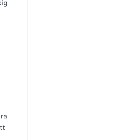
dig
ara
tt