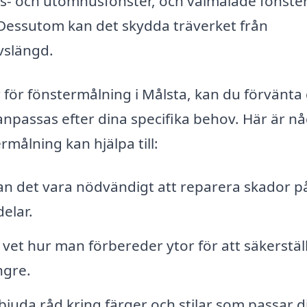
us- och utomhusfönster, och välmålade fönste
t. Dessutom kan det skydda träverket från
vslängd.
 för fönstermålning i Målsta, kan du förvänta 
anpassas efter dina specifika behov. Här är n
målning kan hjälpa till:
n det vara nödvändigt att reparera skador p
elar.
vet hur man förbereder ytor för att säkerställ
ngre.
juda råd kring färger och stilar som passar d