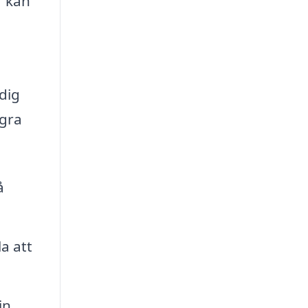
r kan
dig
ågra
å
a att
in