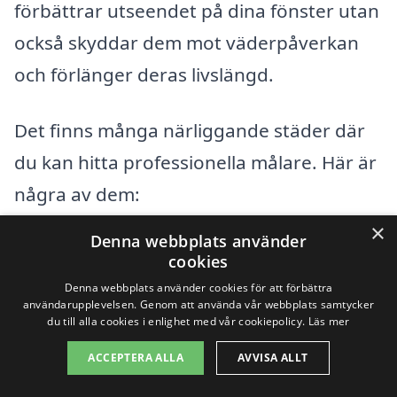
förbättrar utseendet på dina fönster utan
också skyddar dem mot väderpåverkan
och förlänger deras livslängd.
Det finns många närliggande städer där
du kan hitta professionella målare. Här är
några av dem:
×
Denna webbplats använder
Söderhamn
cookies
Denna webbplats använder cookies för att förbättra
Hudiksvall
användarupplevelsen. Genom att använda vår webbplats samtycker
du till alla cookies i enlighet med vår cookiepolicy.
Läs mer
Ljusdal
ACCEPTERA ALLA
AVVISA ALLT
Bollnäs