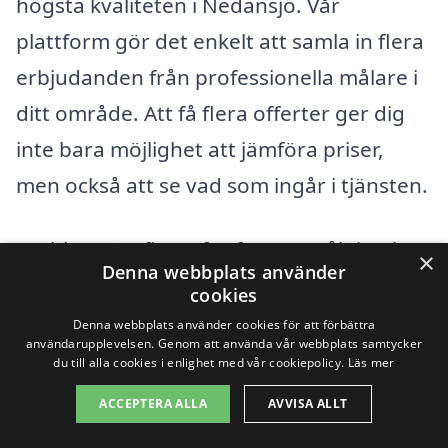
högsta kvaliteten i Nedansjö. Vår
plattform gör det enkelt att samla in flera
erbjudanden från professionella målare i
ditt område. Att få flera offerter ger dig
inte bara möjlighet att jämföra priser,
men också att se vad som ingår i tjänsten.
Att hitta rätt firma för fönstermålning i
×
Denna webbplats använder
Nedansjö handlar om att väga kostnad
cookies
mot kvalitet. Genom att göra din research
Denna webbplats använder cookies för att förbättra
användarupplevelsen. Genom att använda vår webbplats samtycker
och begära offert från olika företag kan
du till alla cookies i enlighet med vår cookiepolicy.
Läs mer
du säkerställa att du får bra värde för
ACCEPTERA ALLA
AVVISA ALLT
pengarna samtidigt som du ger ditt hem