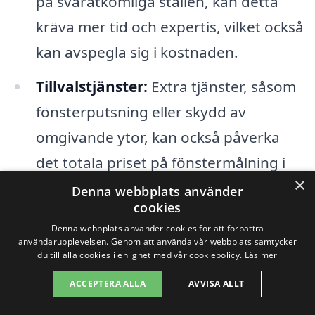
på svåråtkomliga ställen, kan detta
kräva mer tid och expertis, vilket också
kan avspegla sig i kostnaden.
Tillvalstjänster:
Extra tjänster, såsom
fönsterputsning eller skydd av
omgivande ytor, kan också påverka
det totala priset på fönstermålning i
×
Norrfjärden.
Denna webbplats använder
cookies
Denna webbplats använder cookies för att förbättra
För att få en bra översikt över priserna för
användarupplevelsen. Genom att använda vår webbplats samtycker
fönstermålning är det en bra idé att
du till alla cookies i enlighet med vår cookiepolicy.
Läs mer
begära flera offerter från olika
ACCEPTERA ALLA
AVVISA ALLT
professionella målare. Genom vår