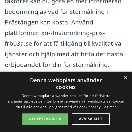
faktorer kan du göra en mer informerad
bedömning av vad fönstermålning i
Prästängen kan kosta. Använd
plattformen xn--fnstermlning-pris-
frb03a.se för att få tillgång till kvalitativa
tjänster och hjälp med att hitta det bästa
erbjudandet för din fönstermålning.
×
Denna webbplats använder
Få 3 erbjudanden, gratis och utan
cookies
förpliktelser
Denna webbplats använder cookies för att förbättra
användarupplevelsen. Genom att använda vår webbplats samtycker
du till alla cookies i enlighet med vår cookiepolicy.
Läs mer
ACCEPTERA ALLA
AVVISA ALLT
Sök efter en