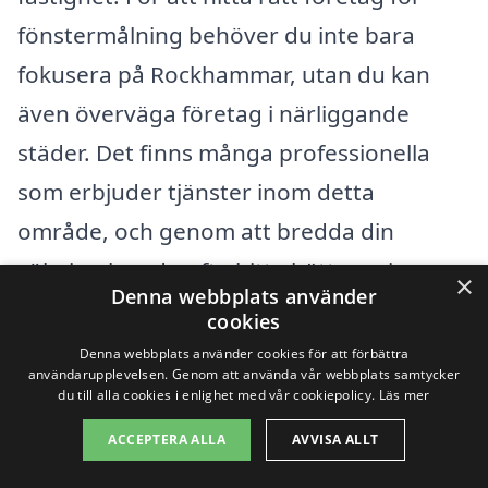
fönstermålning behöver du inte bara
fokusera på Rockhammar, utan du kan
även överväga företag i närliggande
städer. Det finns många professionella
som erbjuder tjänster inom detta
område, och genom att bredda din
sökning kan du ofta hitta bättre priser
×
Denna webbplats använder
och kvalitet på arbetet.
cookies
Denna webbplats använder cookies för att förbättra
Här är några städer runt Rockhammar
användarupplevelsen. Genom att använda vår webbplats samtycker
du till alla cookies i enlighet med vår cookiepolicy.
Läs mer
där du kan hitta professionella
ACCEPTERA ALLA
AVVISA ALLT
fönstermålarföretag: