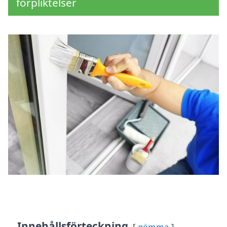
förpliktelser
Innehållsförteckning
gömma