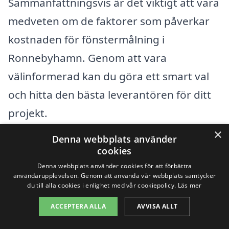
Sammanfattningsvis är det viktigt att vara
medveten om de faktorer som påverkar
kostnaden för fönstermålning i
Ronnebyhamn. Genom att vara
välinformerad kan du göra ett smart val
och hitta den bästa leverantören för ditt
projekt.
×
Denna webbplats använder
Få 3 erbjudanden, gratis och utan
cookies
förpliktelser
Denna webbplats använder cookies för att förbättra
användarupplevelsen. Genom att använda vår webbplats samtycker
du till alla cookies i enlighet med vår cookiepolicy.
Läs mer
ACCEPTERA ALLA
AVVISA ALLT
Sök efter en