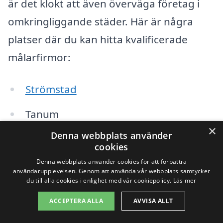
är det klokt att även överväga företag i
omkringliggande städer. Här är några
platser där du kan hitta kvalificerade
målarfirmor:
Strömstad
Tanum
×
Denna webbplats använder
Munkedal
cookies
Lur
Denna webbplats använder cookies för att förbättra
användarupplevelsen. Genom att använda vår webbplats samtycker
du till alla cookies i enlighet med vår cookiepolicy.
Läs mer
Kville
ACCEPTERA ALLA
AVVISA ALLT
Hälsö