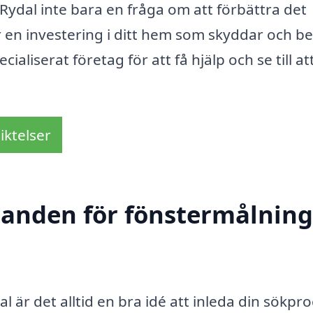
ydal inte bara en fråga om att förbättra det
är en investering i ditt hem som skyddar och b
cialiserat företag för att få hjälp och se till at
iktelser
danden för fönstermålning
l är det alltid en bra idé att inleda din sökpr