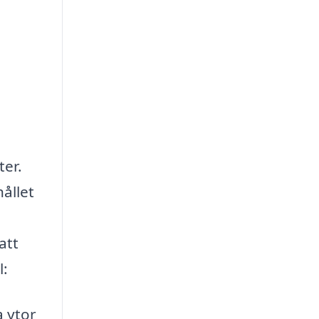
ter.
ållet
att
l:
a ytor