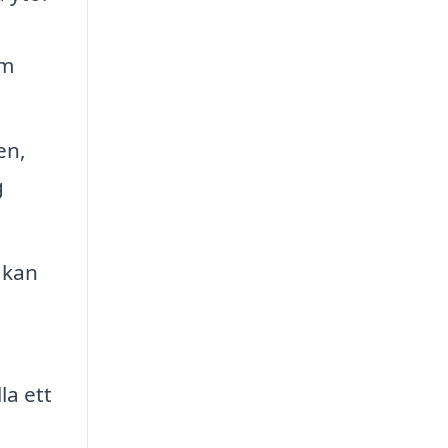
em
en,
g
 kan
la ett