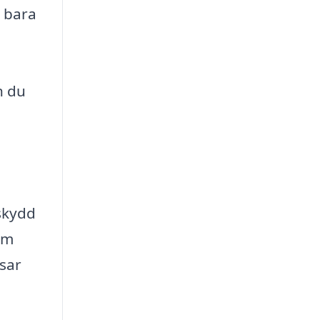
e bara
n du
 skydd
om
ssar