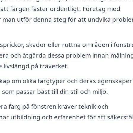
a att färgen fäster ordentligt. Företag med
r man utför denna steg för att undvika probl
sprickor, skador eller ruttna områden i fönstr
ifiera och åtgärda dessa problem innan målnin
e livslängd på träverket.
ap om olika färgtyper och deras egenskaper
som passar bäst till din stil och miljö.
era färg på fönstren kräver teknik och
r utbildning och erfarenhet för att säkerstäl