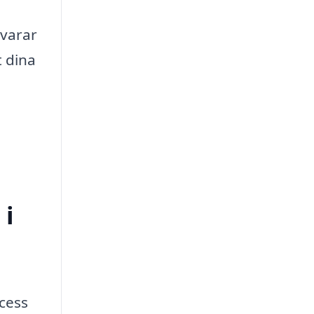
evarar
t dina
 i
ocess