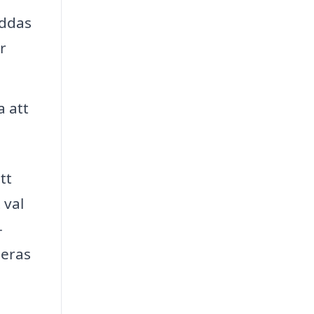
yddas
r
a att
tt
 val
-
deras