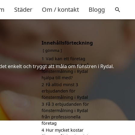
m
Städer
Om / kontakt
Blogg
Innehållsförteckning
gömma
1
Vad kan ett företag
som är specialiserat på
det enkelt och tryggt att måla om fönstren i Rydal.
fönstermålning i Rydal
hjälpa till med?
2
Få alltid minst 3
erbjudanden för
fönstermålning i Rydal
3
Få 3 erbjudanden för
fönstermålning i Rydal
från professionella
företag
4
Hur mycket kostar