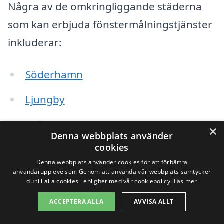
Några av de omkringliggande städerna
som kan erbjuda fönstermålningstjänster
inkluderar:
Söderhamn
Ljungby
Bollnäs
×
Denna webbplats använder
cookies
Hudiksvall
Denna webbplats använder cookies för att förbättra
Gävle
användarupplevelsen. Genom att använda vår webbplats samtycker
du till alla cookies i enlighet med vår cookiepolicy.
Läs mer
Färila
ACCEPTERA ALLA
AVVISA ALLT