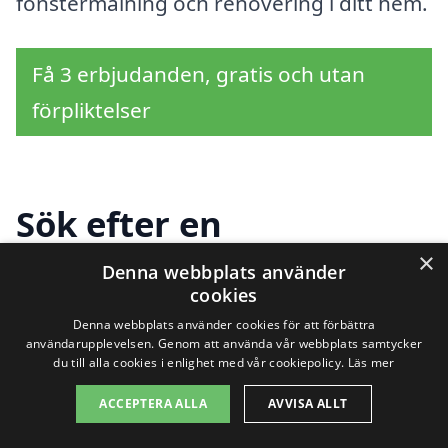
fönstermålning och renovering i ditt hem.
Få 3 erbjudanden, gratis och utan
förpliktelser
Sök efter en
professionell för
×
Denna webbplats använder
cookies
fönstermålning i andra
Denna webbplats använder cookies för att förbättra
användarupplevelsen. Genom att använda vår webbplats samtycker
städer nära Skanör med
du till alla cookies i enlighet med vår cookiepolicy.
Läs mer
Falsterbo
ACCEPTERA ALLA
AVVISA ALLT