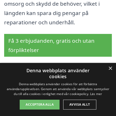
omsorg och skydd de behöver, vilket i
längden kan spara dig pengar på
reparationer och underhåll.
Få 3 erbjudanden, gratis och utan
förpliktelser
×
Denna webbplats använder
Sök efter en
cookies
Denna webbplats använder cookies för att förbättra
professionell för
användarupplevelsen. Genom att använda vår webbplats samtycker
du till alla cookies i enlighet med vår cookiepolicy.
Läs mer
fönstermålning i andra
ACCEPTERA ALLA
AVVISA ALLT
städer nära