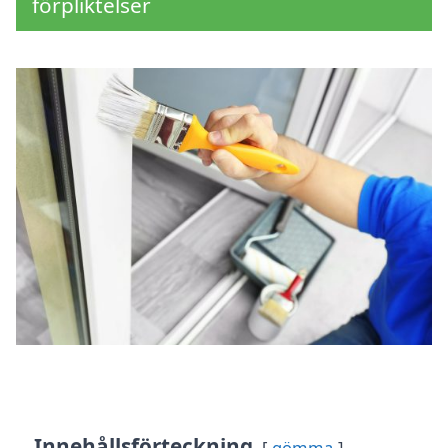
förpliktelser
Innehållsförteckning
gömma