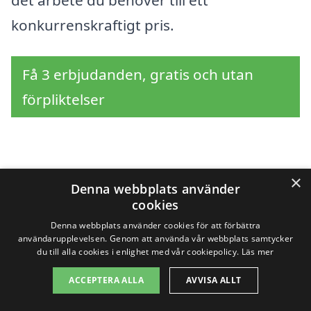
konkurrenskraftigt pris.
Få 3 erbjudanden, gratis och utan
förpliktelser
Sök efter en
×
Denna webbplats använder
professionell för
cookies
Denna webbplats använder cookies för att förbättra
fönstermålning i andra
användarupplevelsen. Genom att använda vår webbplats samtycker
du till alla cookies i enlighet med vår cookiepolicy.
Läs mer
städer nära Sörvik
ACCEPTERA ALLA
AVVISA ALLT